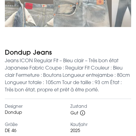
Dondup Jeans
Jeans ICON Regular Fit – Bleu clair – Très bon état
Japanese Fabric Coupe : Regular Fit Couleur : Bleu
clair Fermeture : Boutons Longueur entrejambe : 80cm
Longueur totale : 105cm Tour de taille : 93 cm État :
Très bon état, propre et prêt à être porté.
Designer
Zustand
Dondup
Gut
Größe
Kaufjahr
DE 46
2025