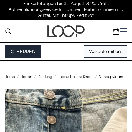
Für Bestellungen bis 31. August 2026: Gratis
Authentifizierungsservice für Taschen, Portemonnaies und
Gürtel. Mit Entrupy-Zertifikat.
HERREN
Verkaufe mit uns
Home
/
Herren
/
Kleidung
/
Jeans/ Hosen/ Shorts
/
Dondup Jeans