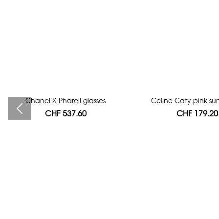
Chanel X Pharell glasses
Bag authentication
Celine Caty pink su
CHF 537.60
CHF 112.00
CHF 179.20