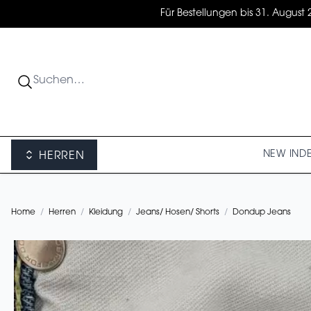
Für Bestellungen bis 31. August 
NEW IN
D
HERREN
Home
/
Herren
/
Kleidung
/
Jeans/ Hosen/ Shorts
/
Dondup Jeans