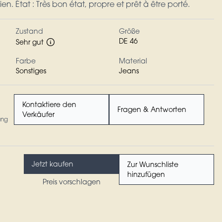
n. État : Très bon état, propre et prêt à être porté.
Zustand
Größe
DE 46
Sehr gut
Farbe
Material
Sonstiges
Jeans
Kontaktiere den
Fragen & Antworten
Verkäufer
ung
Jetzt kaufen
Zur Wunschliste
hinzufügen
Preis vorschlagen