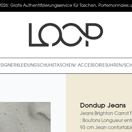
2026: Gratis Authentifizierungsservice für Taschen, Portemonnaies un
ESIGNER
KLEIDUNG
SCHUHE
TASCHEN/ ACCESSOIRES
UHREN/SC
Dondup Jeans
Jeans Brighton Carrot Fi
: Boutons Longueur entr
93 cm Jean confortable,