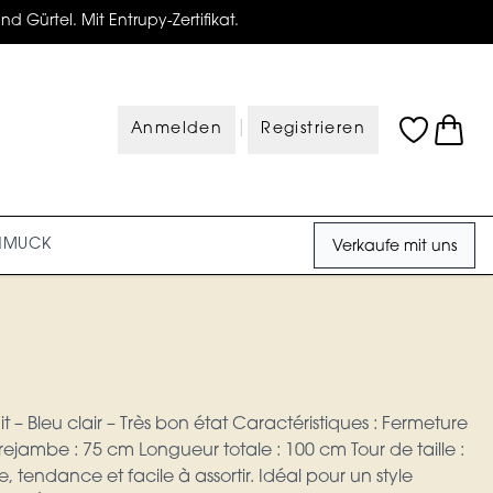
d Gürtel. Mit Entrupy-Zertifikat.
|
Anmelden
Registrieren
HMUCK
Verkaufe mit uns
t – Bleu clair – Très bon état Caractéristiques : Fermeture
ejambe : 75 cm Longueur totale : 100 cm Tour de taille :
 tendance et facile à assortir. Idéal pour un style