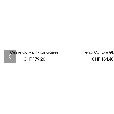
Celine Caty pink sunglasses
Bag authentication
Fendi Cat Eye Gl
CHF 179.20
CHF 112.00
CHF 134.40