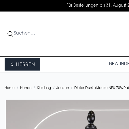
Für Bestellungen bis 31. August 
NEW IN
D
HERREN
Home
/
Herren
/
Kleidung
/
Jacken
/
Dieter Dunkel Jacke NEU 70% Ra