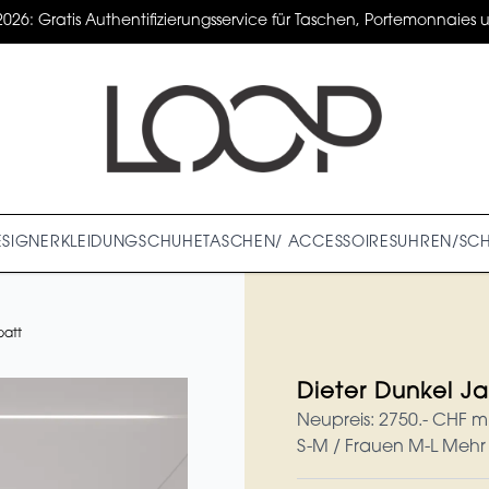
2026: Gratis Authentifizierungsservice für Taschen, Portemonnaies un
ESIGNER
KLEIDUNG
SCHUHE
TASCHEN/ ACCESSOIRES
UHREN/SC
batt
Dieter Dunkel J
Neupreis: 2750.- CHF m
S-M / Frauen M-L Mehr