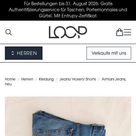
Für Bestellungen bis 31. August 2026: Gratis
Authentifizierungsservice für Taschen, Portemonnaies und
Gürtel. Mit Entrupy-Zertifikat.
HERREN
Verkaufe mit uns
Home
/
Herren
/
Kleidung
/
Jeans/ Hosen/ Shorts
/
Armani Jeans,
neu