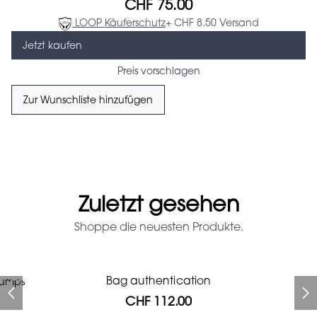
CHF 75.00
LOOP Käuferschutz
+ CHF 8.50 Versand
Jetzt kaufen
Preis vorschlagen
Zur Wunschliste hinzufügen
Zuletzt gesehen
Shoppe die neuesten Produkte.
Prada Red Patent Leather
Bag authentication
pumps
Bag authentication
Genius Man Hermès NEW
Gucci zebra print glasses
Gucci Marmont bag
Fifi Louboutin pumps
Bag
CHF 112.00
CHF 985.60
CHF 840.00
CHF 313.60
CHF 201.60
CHF 112.00
CHF 1'064.00