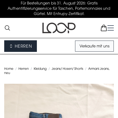
Für Bestellungen bis 31. August 2026: Gratis
Authentifizierungsservice für Taschen, Portemonnaies und
Gürtel. Mit Entrupy-Zertifikat.
HERREN
Verkaufe mit uns
Home
/
Herren
/
Kleidung
/
Jeans/ Hosen/ Shorts
/
Armani Jeans,
neu