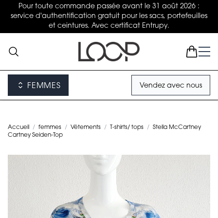
Pour toute commande passée avant le 31 août 2026 :
service d'authentification gratuit pour les sacs, portefeuilles
et ceintures. Avec certificat Entrupy.
FEMMES
Vendez avec nous
Accueil
/
femmes
/
Vêtements
/
T-shirts/ tops
/
Stella McCartney
Cartney Seiden-Top