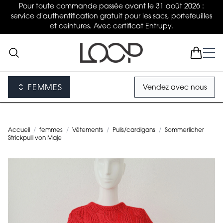
Pour toute commande passée avant le 31 août 2026 :
service d'authentification gratuit pour les sacs, portefeuilles
et ceintures. Avec certificat Entrupy.
FEMMES
Vendez avec nous
Accueil
/
femmes
/
Vêtements
/
Pulls/cardigans
/
Sommerlicher
Strickpulli von Maje