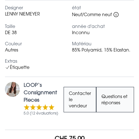
Designer
état
LENNY NIEMEYER
Neuf/Comme neuf
Taille
année d'achat
DE 38
Inconnu
Couleur
Matériau
Autres
85% Polyamid, 15% Elastan.
Extras
Étiquette
LOOP‘s
Consignment
Contacter
Questions et
Pieces
le
réponses
vendeur
5.0 (12 évaluations)