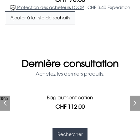
CHF 75.00
Protection des acheteurs LOOP
+ CHF 3.40 Expédition
Ajouter à la liste de souhaits
Dernière consultation
Achetez les derniers produits.
Prada Red Patent Leather
Bag authentication
sses
Bag authentication
Genius Man Hermès NEW
Jeans Louboutin Pumps
Gucci Marmont bag
Chanel pumps
Bag
CHF 112.00
CHF 985.60
CHF 840.00
CHF 425.60
CHF 313.60
CHF 112.00
CHF 1'064.00
Rechercher