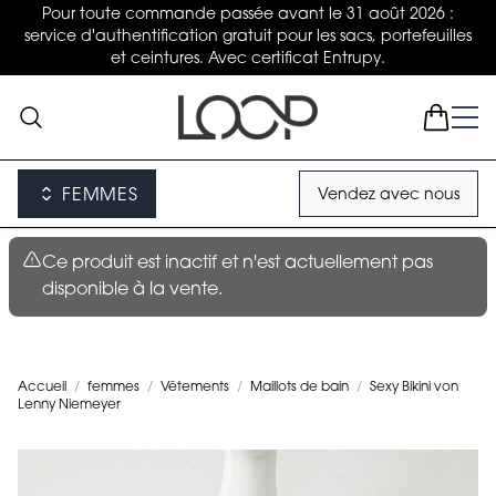
Pour toute commande passée avant le 31 août 2026 :
service d'authentification gratuit pour les sacs, portefeuilles
et ceintures. Avec certificat Entrupy.
FEMMES
Vendez avec nous
Ce produit est inactif et n'est actuellement pas
disponible à la vente.
Accueil
/
femmes
/
Vêtements
/
Maillots de bain
/
Sexy Bikini von
Lenny Niemeyer