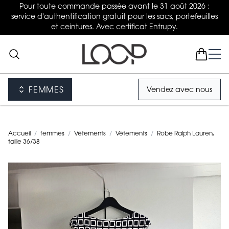
Pour toute commande passée avant le 31 août 2026 :
service d'authentification gratuit pour les sacs, portefeuilles
et ceintures. Avec certificat Entrupy.
FEMMES
Vendez avec nous
Accueil
/
femmes
/
Vêtements
/
Vêtements
/
Robe Ralph Lauren,
taille 36/38