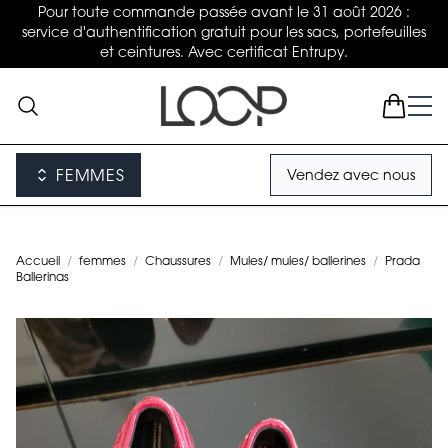
Pour toute commande passée avant le 31 août 2026 :
service d'authentification gratuit pour les sacs, portefeuilles
et ceintures. Avec certificat Entrupy.
FEMMES
Vendez avec nous
Accueil
/
femmes
/
Chaussures
/
Mules/ mules/ ballerines
/
Prada
Ballerinas