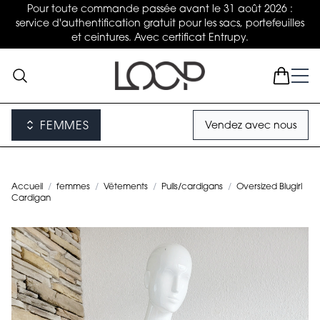
Pour toute commande passée avant le 31 août 2026 :
service d'authentification gratuit pour les sacs, portefeuilles
et ceintures. Avec certificat Entrupy.
FEMMES
Vendez avec nous
Accueil
/
femmes
/
Vêtements
/
Pulls/cardigans
/
Oversized Blugirl
Cardigan