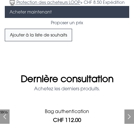
Protection des acheteurs LOOP
+ CHF 8.50 Expédition
Acheter maintenant
Proposer un prix
Ajouter à la liste de souhaits
Dernière consultation
Achetez les derniers produits.
Prada Red Patent Leather
Bag authentication
sses
Bag authentication
Genius Man Hermès NEW
Jeans Louboutin Pumps
Gucci Marmont bag
Chanel pumps
Bag
CHF 112.00
CHF 985.60
CHF 840.00
CHF 425.60
CHF 313.60
CHF 112.00
CHF 1'064.00