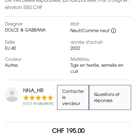
De très belles espadrilles, jamais portées. Prix d'origine :
environ 550 CHF
Designer
état
DOLCE & GABBANA
Neuf/Comme neuf
Taille
année d'achat
EU 40
2022
Couleur
Matériau
Autres
Tige en textile, semelle en
cuir
NNA_HR
Contacter
Questions et
le
réponses
5.0 (1 évaluation)
vendeur
CHF 195.00