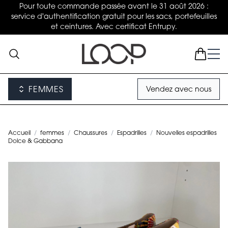
Pour toute commande passée avant le 31 août 2026 :
service d'authentification gratuit pour les sacs, portefeuilles
et ceintures. Avec certificat Entrupy.
FEMMES
Vendez avec nous
Accueil
/
femmes
/
Chaussures
/
Espadrilles
/
Nouvelles espadrilles
Dolce & Gabbana