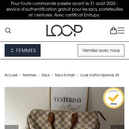
Pour toute commande passée avant le 31 août 2026 :
service d'authentification gratuit pour les sacs, portefeuilles
et ceintures. Avec certificat Entrupy.
FEMMES
Vendez avec nous
Accueil
/
femmes
/
Sacs
/
Sacs à main
/
Louis Vuitton Speedy 35