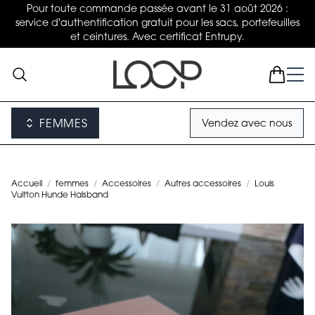
Pour toute commande passée avant le 31 août 2026 :
service d'authentification gratuit pour les sacs, portefeuilles
et ceintures. Avec certificat Entrupy.
FEMMES
Vendez avec nous
Accueil
/
femmes
/
Accessoires
/
Autres accessoires
/
Louis
Vuitton Hunde Halsband