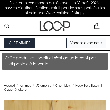
Pour toute commande passée avant le 31 août 2026 :
service d'authentification gratuit pour les sacs, portefeuilles
et ceintures. Avec certificat Entrupy.
FEMMES
Vendez avec nous
Ce produit est inactif et n'est actuellement pas
disponible à la vente.
Accueil
/
femmes
/
Vêtements
/
Chemisiers
/
Hugo Boss Bluse mit
Kragen-Stickerei