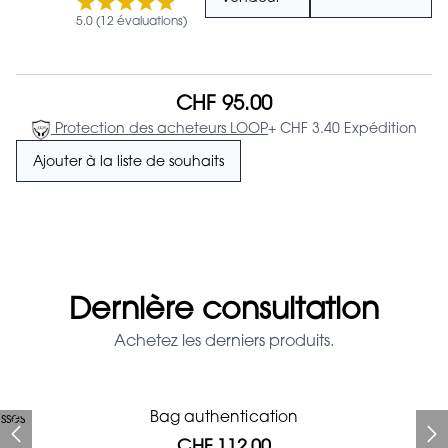
5.0 (12 évaluations)
CHF 95.00
Protection des acheteurs LOOP
+ CHF 3.40 Expédition
Ajouter à la liste de souhaits
Dernière consultation
Achetez les derniers produits.
Prada Red Patent Leather
Bag authentication
sses
Bag authentication
Louis Vuitton leather pumps
Genius Man Hermès NEW
Gucci Marmont bag
Chanel pumps
Bag
CHF 112.00
CHF 985.60
CHF 840.00
CHF 246.40
CHF 425.60
CHF 112.00