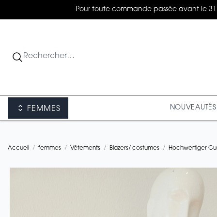
Pour toute commande passée avant le 31 août
NOUVEAUTÉS
FEMMES
Accueil
/
femmes
/
Vêtements
/
Blazers/ costumes
/
Hochwertiger Guc