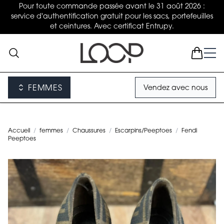
Pour toute commande passée avant le 31 août 2026 :
service d'authentification gratuit pour les sacs, portefeuilles
et ceintures. Avec certificat Entrupy.
FEMMES
Vendez avec nous
Accueil
/
femmes
/
Chaussures
/
Escarpins/Peeptoes
/
Fendi
Peeptoes