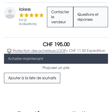
lakess
Contacter
Questions et
le
réponses
5.0 (2
vendeur
évaluations)
CHF 195.00
Protection des acheteurs LOOP
+ CHF 11.50 Expédition
Acheter maintenant
Proposer un prix
Ajouter à la liste de souhaits