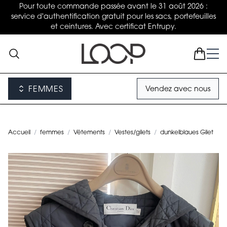
Pour toute commande passée avant le 31 août 2026 :
service d'authentification gratuit pour les sacs, portefeuilles
et ceintures. Avec certificat Entrupy.
FEMMES
Vendez avec nous
Accueil
/
femmes
/
Vêtements
/
Vestes/gilets
/
dunkelblaues Gilet