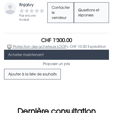
finjaIvy
Contacter
Questions et
le
réponses
Pas encore
vendeur
évalué
CHF 1'300.00
Protection des acheteurs LOOP
+ CHF 10.00 Expédition
Acheter maintenant
Proposer un prix
Ajouter à la liste de souhaits
Dernière consultation