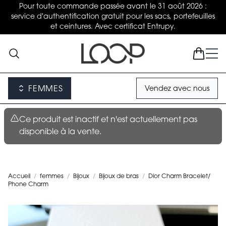
Pour toute commande passée avant le 31 août 2026 :
service d'authentification gratuit pour les sacs, portefeuilles
et ceintures. Avec certificat Entrupy.
FEMMES
Vendez avec nous
Ce produit est inactif et n'est actuellement pas
disponible à la vente.
Accueil
/
femmes
/
Bijoux
/
Bijoux de bras
/
Dior Charm Bracelet/
Phone Charm