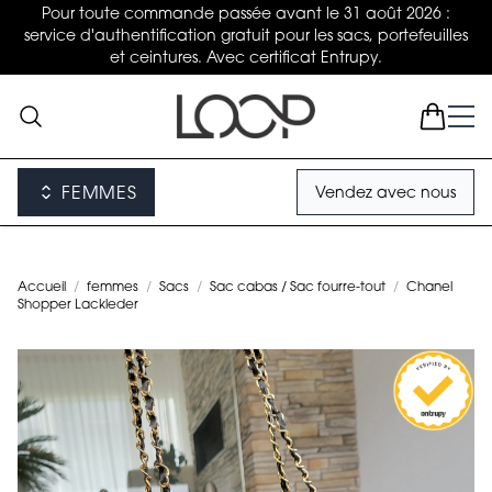
Pour toute commande passée avant le 31 août 2026 :
service d'authentification gratuit pour les sacs, portefeuilles
et ceintures. Avec certificat Entrupy.
FEMMES
Vendez avec nous
Accueil
/
femmes
/
Sacs
/
Sac cabas / Sac fourre-tout
/
Chanel
Shopper Lackleder