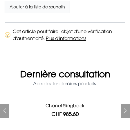
Ajouter à la liste de souhaits
Cet article peut faire l'objet d'une vérification
d'authenticité.
Plus d'informations
Dernière consultation
Achetez les derniers produits.
Chanel Slingback
Chanel Slingback
Chanel glasses
Chanel jacket
Celine jacket
Burberry cap
Top Chloé
CHF 985.60
CHF 1'792.00
CHF 201.60
CHF 761.60
CHF 134.40
CHF 280.00
CHF 985.60