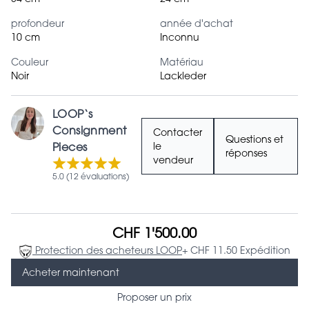
profondeur
année d'achat
10 cm
Inconnu
Couleur
Matériau
Noir
Lackleder
LOOP‘s
Consignment
Contacter
Questions et
Pieces
le
réponses
vendeur
5.0 (12 évaluations)
CHF 1'500.00
Protection des acheteurs LOOP
+ CHF 11.50 Expédition
Acheter maintenant
Proposer un prix