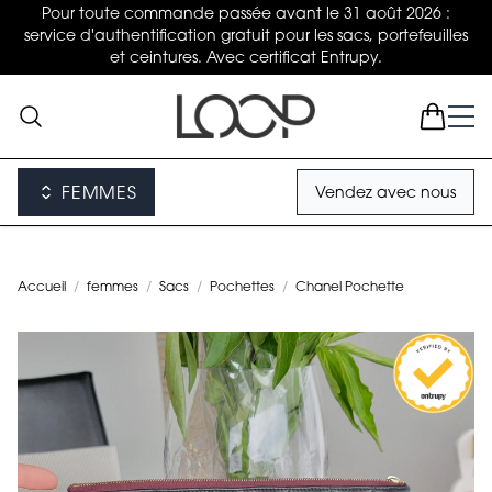
Pour toute commande passée avant le 31 août 2026 :
service d'authentification gratuit pour les sacs, portefeuilles
et ceintures. Avec certificat Entrupy.
FEMMES
Vendez avec nous
Accueil
/
femmes
/
Sacs
/
Pochettes
/
Chanel Pochette