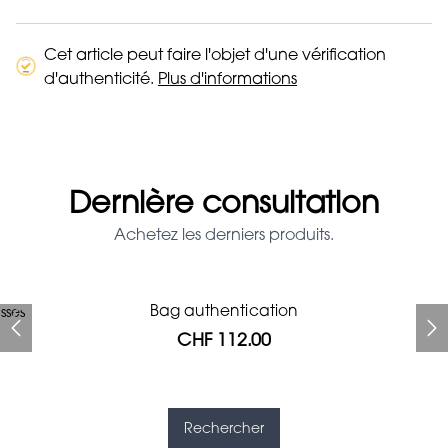
Cet article peut faire l'objet d'une vérification
d'authenticité.
Plus d'informations
Dernière consultation
Achetez les derniers produits.
Prada Red Patent Leather
Bag authentication
sses
Bag authentication
Louis Vuitton leather pumps
Genius Man Hermès NEW
Gucci Marmont bag
Chanel pumps
Bag
CHF 112.00
CHF 985.60
CHF 840.00
CHF 246.40
CHF 425.60
CHF 112.00
CHF 1'064.00
Rechercher