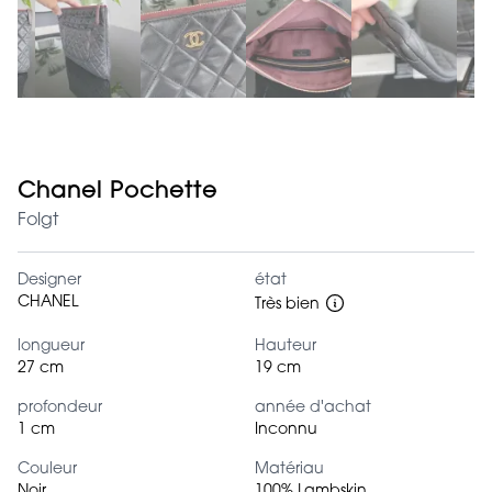
Chanel Pochette
Folgt
Designer
état
CHANEL
Très bien
longueur
Hauteur
27 cm
19 cm
profondeur
année d'achat
1 cm
Inconnu
Couleur
Matériau
Noir
100% Lambskin