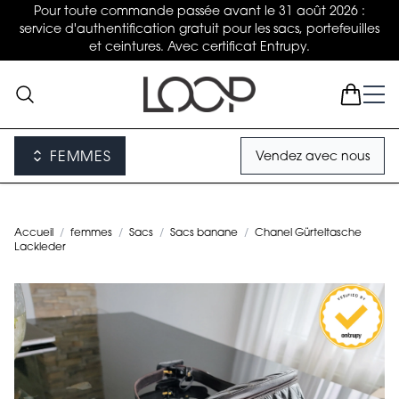
Pour toute commande passée avant le 31 août 2026 :
service d'authentification gratuit pour les sacs, portefeuilles
et ceintures. Avec certificat Entrupy.
FEMMES
Vendez avec nous
Accueil
/
femmes
/
Sacs
/
Sacs banane
/
Chanel Gürteltasche
Lackleder