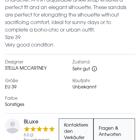
character. A thin adjustable ankle strap ensures a
perfect fit and an elegant silhouette. These sandals
are perfect for elongating the silhouette without
sacrificing comfort, ideal for sunny days or to
complete a boho-chic or urban outfit.
Size 39
Very good condition
Designer
Zustand
STELLA MCCARTNEY
Sehr gut
Größe
Kaufjahr
EU 39
Unbekannt
Farbe
Sonstiges
BLuxe
Kontaktiere
Fragen &
den
Antworten
5.0 (2
Verkäufer