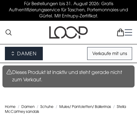
Für Bestellungen bis 31. August 2026: Gratis
Authentifizierungsservice für Taschen, Portemonnaies und
Gürtel. Mit Entrupy-Zertifikat.
DAMEN
Verkaufe mit uns
Dieses Produkt ist inaktiv und steht gerade nicht
zum Verkauf.
Home
/
Damen
/
Schuhe
/
Mules/ Pantoletten/ Ballerinas
/
Stella
McCartney sandals