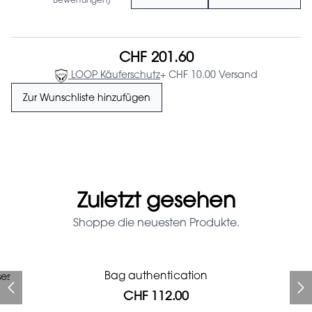
Bewertungen)
CHF 201.60
LOOP Käuferschutz
+ CHF 10.00 Versand
Zur Wunschliste hinzufügen
Zuletzt gesehen
Shoppe die neuesten Produkte.
Prada Red Patent Leather
Bag authentication
ses
Bag authentication
Genius Man Hermès NEW
Jeans Louboutin Pumps
Gucci Marmont bag
Chanel pumps
Bag
CHF 112.00
CHF 985.60
CHF 840.00
CHF 313.60
CHF 425.60
CHF 112.00
CHF 1'064.00