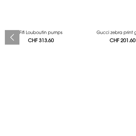
Fifi Louboutin pumps
Bag authentication
Gucci zebra print g
CHF 313.60
CHF 112.00
CHF 201.60