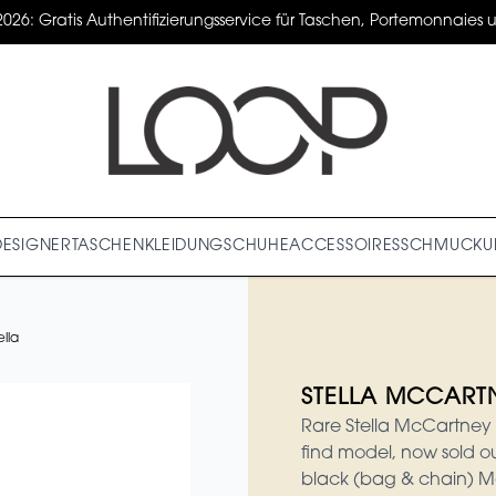
2026: Gratis Authentifizierungsservice für Taschen, Portemonnaies un
DESIGNER
TASCHEN
KLEIDUNG
SCHUHE
ACCESSOIRES
SCHMUCK
U
lla
STELLA MCCARTN
Rare Stella McCartney F
find model, now sold o
black (bag & chain) Mod