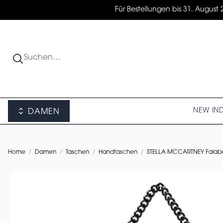
Für Bestellungen bis 31. August 
NEW IN
DAMEN
Home
/
Damen
/
Taschen
/
Handtaschen
/
STELLA MCCARTNEY Falabe