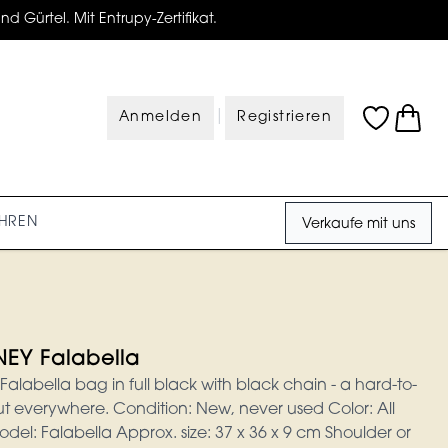
d Gürtel. Mit Entrupy-Zertifikat.
|
Anmelden
Registrieren
HREN
Verkaufe mit uns
EY Falabella
alabella bag in full black with black chain - a hard-to-
ut everywhere. Condition: New, never used Color: All
el: Falabella Approx. size: 37 x 36 x 9 cm Shoulder or