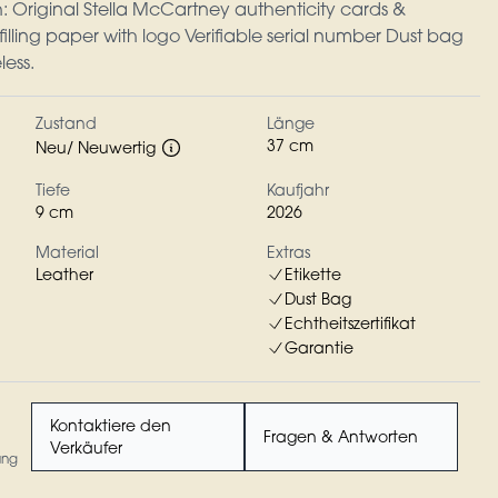
 Original Stella McCartney authenticity cards &
illing paper with logo Verifiable serial number Dust bag
ess.
Zustand
Länge
37 cm
Neu/ Neuwertig
Tiefe
Kaufjahr
9 cm
2026
Material
Extras
Leather
Etikette
Dust Bag
Echtheitszertifikat
Garantie
Kontaktiere den
Fragen & Antworten
Verkäufer
ung