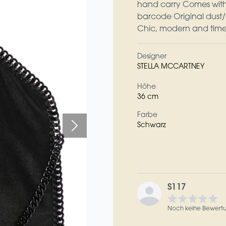
hand carry Comes with:
barcode Original dust/f
Chic, modern and timel
Designer
STELLA MCCARTNEY
Höhe
36 cm
Farbe
Schwarz
S117
Noch keine Bewert