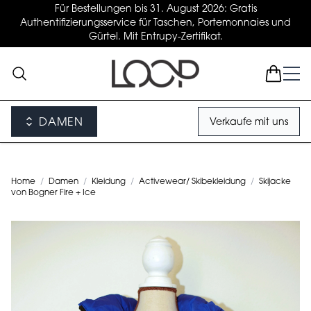
Für Bestellungen bis 31. August 2026: Gratis
Authentifizierungsservice für Taschen, Portemonnaies und
Gürtel. Mit Entrupy-Zertifikat.
DAMEN
Verkaufe mit uns
Home
/
Damen
/
Kleidung
/
Activewear/ Skibekleidung
/
Skijacke
von Bogner Fire + Ice