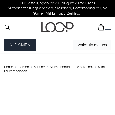
Für Bestellungen bis 31. August 2026: Gratis
Authentifizierungsservice für Taschen, Portemonnaies und
Gürtel. Mit Entrupy-Zertifikat.
DAMEN
Verkaufe mit uns
Home
/
Damen
/
Schuhe
/
Mules/ Pantoletten/ Ballerinas
/
Saint
Laurent sandals