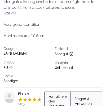
elongates the leg and adds a touch of glamour to
any outfit, from a cocktail dress to jeans.
Size 40
Very good condition
Heel measures 10.5cm
Designer
Zustand
SAINT LAURENT
Sehr gut
Größe
Kaufjahr
EU 40
Unbekannt
Farbe
Sonstiges
BLuxe
Kontaktiere
Fragen &
den
Antworten
5.0 (2