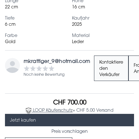
Länge
Höhe
22 cm
16 cm
Tiefe
Kaufjahr
6 cm
2025
Farbe
Material
Gold
Leder
mkrattiger_9@hotmail.com
Kontaktiere
Fr
den
An
Noch keine Bewertung
Verkäufer
CHF 700.00
LOOP Käuferschutz
+ CHF 5.00 Versand
Jetzt kaufen
Preis vorschlagen