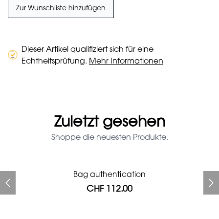
Zur Wunschliste hinzufügen
Dieser Artikel qualifiziert sich für eine
Echtheitsprüfung.
Mehr Informationen
Zuletzt gesehen
Shoppe die neuesten Produkte.
Prada Red Patent Leather
Bag authentication
Bag authentication
Genius Man Hermès NEW
Jeans Louboutin Pumps
Gucci Marmont bag
Fifi Louboutin pumps
Bag
CHF 112.00
CHF 985.60
CHF 840.00
CHF 313.60
CHF 313.60
CHF 112.00
CHF 1'064.00