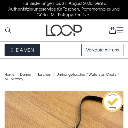
Für Bestellungen bis 31. August 2026: Gratis
Authentifizierungsservice für Taschen, Portemonnaies und
Gürtel. Mit Entrupy-Zertifikat.
DAMEN
Verkaufe mit uns
Home
/
Damen
/
Taschen
/
Umhängetaschen/ Wallets on Chain
/
MCM tracy