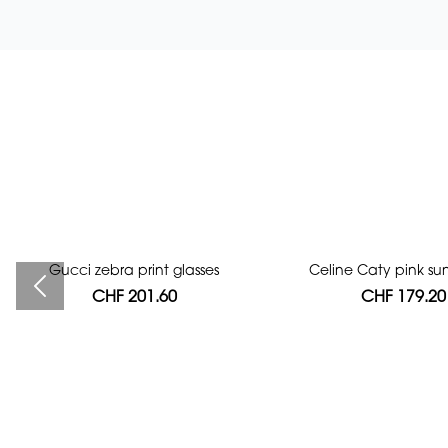
Gucci zebra print glasses
Bag authentication
Celine Caty pink su
CHF 201.60
CHF 112.00
CHF 179.20