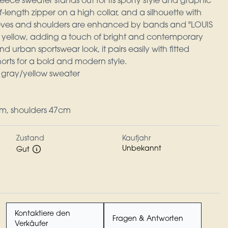
fleece sweater stands out for its sporty style and graphic
alf-length zipper on a high collar, and a silhouette with
leeves and shoulders are enhanced by bands and "LOUIS
 yellow, adding a touch of bright and contemporary
nd urban sportswear look, it pairs easily with fitted
horts for a bold and modern style.
k gray/yellow sweater
cm, shoulders 47cm
Zustand
Kaufjahr
Unbekannt
Gut
Kontaktiere den
Fragen & Antworten
Verkäufer