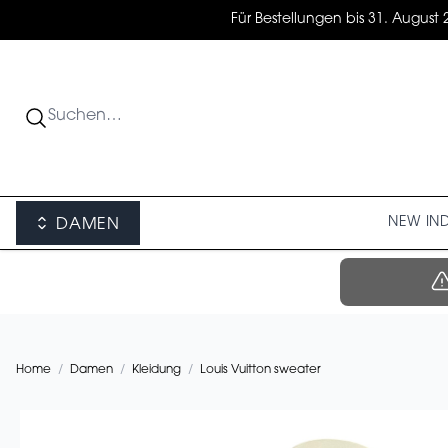
Für Bestellungen bis 31. August 
NEW IN
DAMEN
Home
/
Damen
/
Kleidung
/
Louis Vuitton sweater