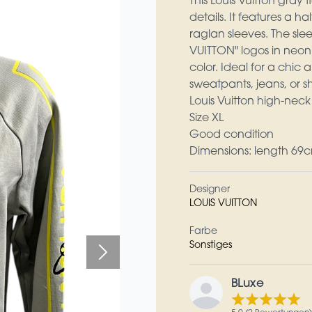
This Louis Vuitton gray 
details. It features a h
raglan sleeves. The s
VUITTON" logos in neon
color. Ideal for a chic a
sweatpants, jeans, or s
Louis Vuitton high-nec
Size XL
Good condition
Dimensions: length 69
Designer
LOUIS VUITTON
Farbe
Sonstiges
BLuxe