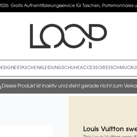
2026: Gratis Authentifizierungsservice für Taschen, Portemonnaies un
DESIGNER
TASCHEN
KLEIDUNG
SCHUHE
ACCESSOIRES
SCHMUCK
U
Dieses Produkt ist inaktiv und steht gerade nicht zum Verka
Louis Vuitton sw