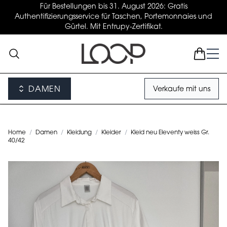
Für Bestellungen bis 31. August 2026: Gratis
Authentifizierungsservice für Taschen, Portemonnaies und
Gürtel. Mit Entrupy-Zertifikat.
DAMEN
Verkaufe mit uns
Home
/
Damen
/
Kleidung
/
Kleider
/
Kleid neu Eleventy weiss Gr.
40/42