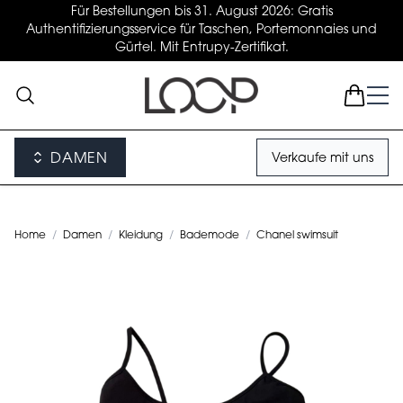
Für Bestellungen bis 31. August 2026: Gratis
Authentifizierungsservice für Taschen, Portemonnaies und
Gürtel. Mit Entrupy-Zertifikat.
DAMEN
Verkaufe mit uns
Home
/
Damen
/
Kleidung
/
Bademode
/
Chanel swimsuit