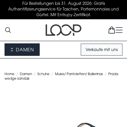
Für Bestellungen bis 31. August 2026: Gratis
Authentifizierungsservice für Taschen, Portemonnaies und
Gürtel. Mit Entrupy-Zertifikat.
DAMEN
Verkaufe mit uns
Home
/
Damen
/
Schuhe
/
Mules/ Pantoletten/ Ballerinas
/
Prada
wedge sandals