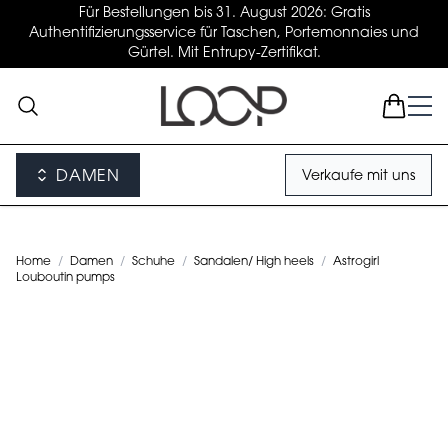
Für Bestellungen bis 31. August 2026: Gratis
Authentifizierungsservice für Taschen, Portemonnaies und
Gürtel. Mit Entrupy-Zertifikat.
DAMEN
Verkaufe mit uns
Home
/
Damen
/
Schuhe
/
Sandalen/ High heels
/
Astrogirl
Louboutin pumps