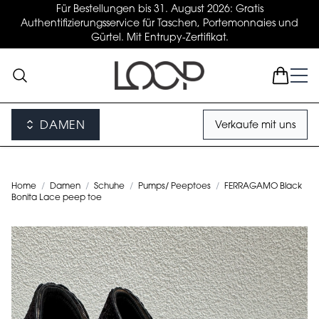
Für Bestellungen bis 31. August 2026: Gratis
Authentifizierungsservice für Taschen, Portemonnaies und
Gürtel. Mit Entrupy-Zertifikat.
DAMEN
Verkaufe mit uns
Home
/
Damen
/
Schuhe
/
Pumps/ Peeptoes
/
FERRAGAMO Black
Bonita Lace peep toe