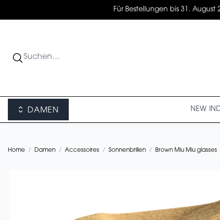
Für Bestellungen bis 31. August 
NEW IN
DAMEN
Home
/
Damen
/
Accessoires
/
Sonnenbrillen
/
Brown Miu Miu glasses