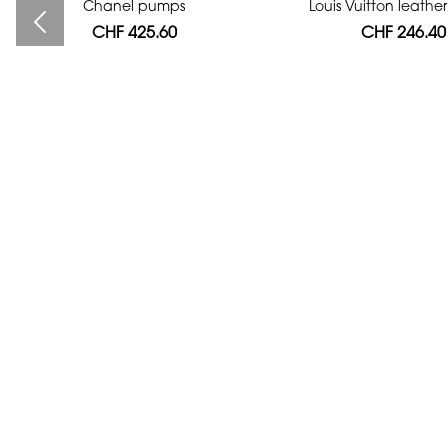
Bag authentication
Chanel pumps
Louis Vuitton leath
CHF 425.60
CHF 112.00
CHF 246.40