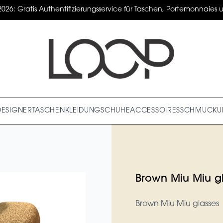
2026: Gratis Authentifizierungsservice für Taschen, Portemonnaies un
DESIGNER
TASCHEN
KLEIDUNG
SCHUHE
ACCESSOIRES
SCHMUCK
U
Brown Miu Miu g
Brown Miu Miu glasses