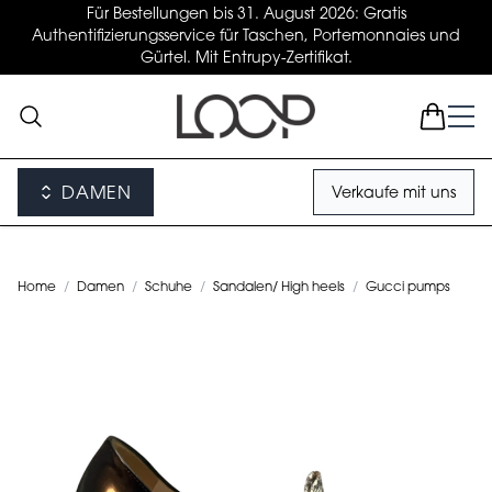
Für Bestellungen bis 31. August 2026: Gratis
Authentifizierungsservice für Taschen, Portemonnaies und
Gürtel. Mit Entrupy-Zertifikat.
DAMEN
Verkaufe mit uns
Home
/
Damen
/
Schuhe
/
Sandalen/ High heels
/
Gucci pumps