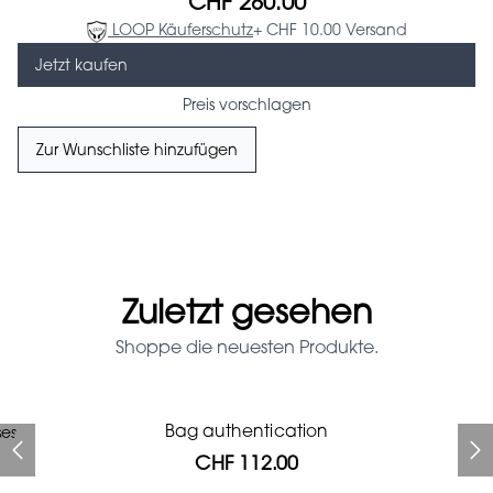
CHF 280.00
LOOP Käuferschutz
+ CHF 10.00 Versand
Jetzt kaufen
Preis vorschlagen
Zur Wunschliste hinzufügen
Zuletzt gesehen
Shoppe die neuesten Produkte.
Prada Red Patent Leather
Bag authentication
ses
Bag authentication
Genius Man Hermès NEW
Jeans Louboutin Pumps
Gucci Marmont bag
Chanel pumps
Bag
CHF 112.00
CHF 985.60
CHF 840.00
CHF 313.60
CHF 425.60
CHF 112.00
CHF 1'064.00