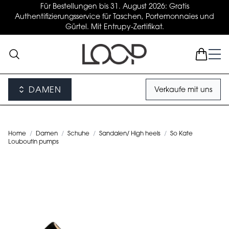
Für Bestellungen bis 31. August 2026: Gratis
Authentifizierungsservice für Taschen, Portemonnaies und
Gürtel. Mit Entrupy-Zertifikat.
DAMEN
Verkaufe mit uns
Home
/
Damen
/
Schuhe
/
Sandalen/ High heels
/
So Kate
Louboutin pumps