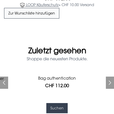
LOOP Käuferschutz
+ CHF 10.00 Versand
Zur Wunschliste hinzufügen
Zuletzt gesehen
Shoppe die neuesten Produkte.
Prada Red Patent Leather
Bag authentication
ses
Bag authentication
Louis Vuitton leather pumps
Gucci Marmont bag
Fifi Louboutin pumps
Chanel pumps
Bag
CHF 112.00
CHF 985.60
CHF 246.40
CHF 425.60
CHF 313.60
CHF 112.00
CHF 1'064.00
Suchen