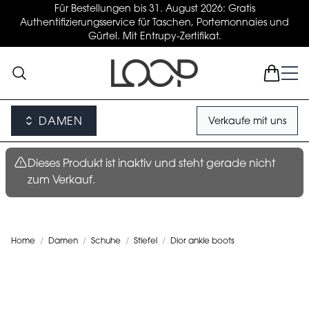
Für Bestellungen bis 31. August 2026: Gratis
Authentifizierungsservice für Taschen, Portemonnaies und
Gürtel. Mit Entrupy-Zertifikat.
DAMEN
Verkaufe mit uns
Dieses Produkt ist inaktiv und steht gerade nicht
zum Verkauf.
Home
/
Damen
/
Schuhe
/
Stiefel
/
Dior ankle boots