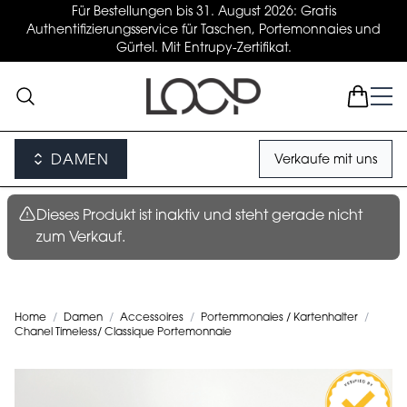
Für Bestellungen bis 31. August 2026: Gratis
Authentifizierungsservice für Taschen, Portemonnaies und
Gürtel. Mit Entrupy-Zertifikat.
DAMEN
Verkaufe mit uns
Dieses Produkt ist inaktiv und steht gerade nicht
zum Verkauf.
Home
/
Damen
/
Accessoires
/
Portemmonaies / Kartenhalter
/
Chanel Timeless/ Classique Portemonnaie