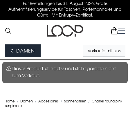
Für Bestellungen bis 31. August 2026: Gratis
Authentifizierungsservice für Taschen, Portemonnaies und
Gürtel. Mit Entrupy-Zertifikat.
DAMEN
Verkaufe mit uns
Dieses Produkt ist inaktiv und steht gerade nicht
zum Verkauf.
Home
/
Damen
/
Accessoires
/
Sonnenbrillen
/
Chanel round pink
sunglasses