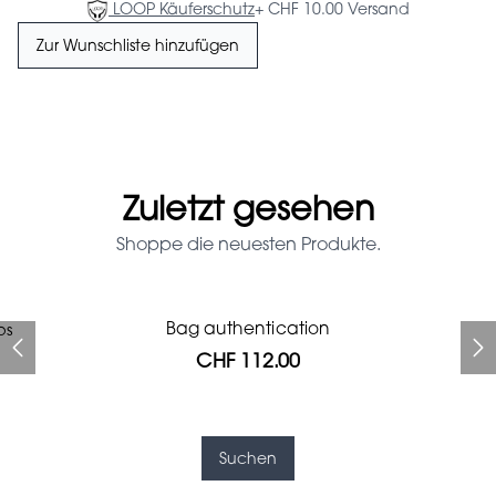
LOOP Käuferschutz
+ CHF 10.00 Versand
Zur Wunschliste hinzufügen
Zuletzt gesehen
Shoppe die neuesten Produkte.
Prada Red Patent Leather
Bag authentication
ps
Bag authentication
Genius Man Hermès NEW
Chanel X Pharell glasses
Jeans Louboutin Pumps
Gucci Marmont bag
Bag
CHF 112.00
CHF 985.60
CHF 840.00
CHF 537.60
CHF 313.60
CHF 112.00
CHF 1'064.00
Suchen