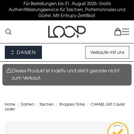
Für Bestellungen bis 31. August 2026: Gratis
Authentifizierungsservice für Taschen, Portemonnaies und
Gürtel. Mit Entrupy-Zertifikat.
DAMEN
Verkaufe mit uns
Dieses Produkt ist inaktiv und steht gerade nicht
zum Verkauf.
Home
/
Damen
/
Taschen
/
Shopper/ Totes
/
CHANEL GST Caviar
Leder