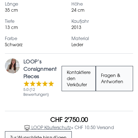
Länge
Höhe
35 cm
24 cm
Tiefe
Kaufjahr
13 cm
2013
Farbe
Material
Schwarz
Leder
LOOP‘s
Consignment
Kontaktiere
Fragen &
Pieces
den
Antworten
Verkäufer
5.0 (12
Bewertungen)
CHF 2'750.00
LOOP Käuferschutz
+ CHF 10.50 Versand