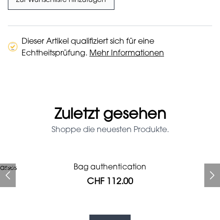
Zur Wunschliste hinzufügen
Dieser Artikel qualifiziert sich für eine
Echtheitsprüfung.
Mehr Informationen
Zuletzt gesehen
Shoppe die neuesten Produkte.
Prada Red Patent Leather
Bag authentication
asses
Bag authentication
Genius Man Hermès NEW
Jeans Louboutin Pumps
Gucci Marmont bag
Fifi Louboutin pumps
Bag
CHF 112.00
CHF 985.60
CHF 840.00
CHF 313.60
CHF 313.60
CHF 112.00
CHF 1'064.00