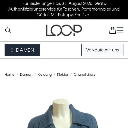
Für Bestellungen bis 31. August 2026: Gratis
Authentifizierungsservice für Taschen, Portemonnaies und
Gürtel. Mit Entrupy-Zertifikat.
DAMEN
Verkaufe mit uns
Home
/
Damen
/
Kleidung
/
Kleider
/
Chanel dress