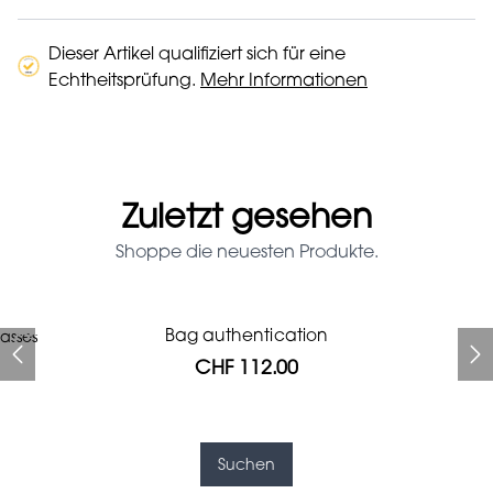
Dieser Artikel qualifiziert sich für eine
Echtheitsprüfung.
Mehr Informationen
Zuletzt gesehen
Shoppe die neuesten Produkte.
Prada Red Patent Leather
Bag authentication
asses
Bag authentication
Louis Vuitton leather pumps
Genius Man Hermès NEW
Gucci Marmont bag
Fifi Louboutin pumps
Bag
CHF 112.00
CHF 985.60
CHF 246.40
CHF 313.60
CHF 840.00
CHF 112.00
CHF 1'064.00
Suchen