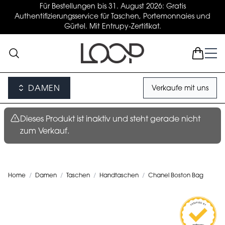
Für Bestellungen bis 31. August 2026: Gratis
Authentifizierungsservice für Taschen, Portemonnaies und
Gürtel. Mit Entrupy-Zertifikat.
DAMEN
Verkaufe mit uns
Dieses Produkt ist inaktiv und steht gerade nicht
zum Verkauf.
Home
/
Damen
/
Taschen
/
Handtaschen
/
Chanel Boston Bag