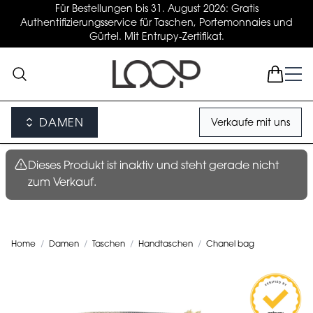
Für Bestellungen bis 31. August 2026: Gratis
Authentifizierungsservice für Taschen, Portemonnaies und
Gürtel. Mit Entrupy-Zertifikat.
DAMEN
Verkaufe mit uns
Dieses Produkt ist inaktiv und steht gerade nicht
zum Verkauf.
Home
/
Damen
/
Taschen
/
Handtaschen
/
Chanel bag