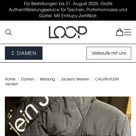
Für Bestellungen bis 31. August 2026: Gratis
Authentifizierungsservice für Taschen, Portemonnaies und
Gürtel. Mit Entrupy-Zertifikat.
DAMEN
Verkaufe mit uns
Home
/
Damen
/
Kleidung
/
Jacken/ Westen
/
CALVIN KLEIN
Jacken