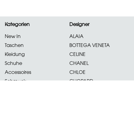
Kategorien
Designer
New In
ALAIA
Taschen
BOTTEGA VENETA
Kleidung
CELINE
Schuhe
CHANEL
Accessoires
CHLOE
Schmuck
CHOPARD
Uhren
DIOR
Alle anzeigen
Über Uns
Newsletter
Melde dich für unseren
Über mich
Newsletter an.