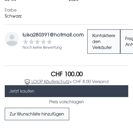
Farbe
Schwarz
luisa280391@hotmail.com
Kontaktiere
Fra
den
Ant
Noch keine Bewertung
Verkäufer
CHF 100.00
LOOP Käuferschutz
+ CHF 8.00 Versand
Jetzt kaufen
Preis vorschlagen
Zur Wunschliste hinzufügen