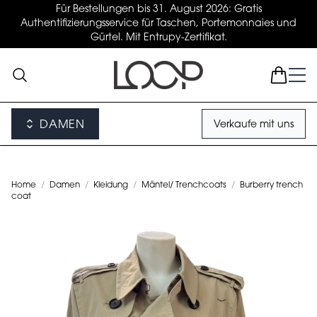
Für Bestellungen bis 31. August 2026: Gratis
Authentifizierungsservice für Taschen, Portemonnaies und
Gürtel. Mit Entrupy-Zertifikat.
DAMEN
Verkaufe mit uns
Home
/
Damen
/
Kleidung
/
Mäntel/ Trenchcoats
/
Burberry trench
coat