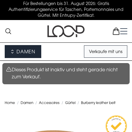
Für Bestellungen bis 31. August 2026: Gratis
Authentifizierungsservice für Taschen, Portemonnaies und
Gürtel. Mit Entrupy-Zertifikat.
DAMEN
Verkaufe mit uns
Dieses Produkt ist inaktiv und steht gerade nicht
zum Verkauf.
Home
/
Damen
/
Accessoires
/
Gürtel
/
Burberry leather belt