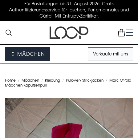
Für Bestellungen bis 31. August 2026: Gratis
Authentifizierungsservice für Taschen, Portemonnaies und
Gürtel. Mit Entrupy-Zertifikat.
MÄDCHEN
Verkaufe mit uns
Home
/
Mädchen
/
Kleidung
/
Pullover/ Strickjacken
/
Marc O'Polo
Mädchen Kaputzenpulli