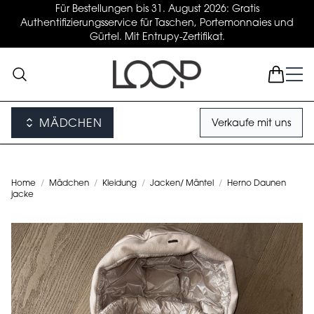
Für Bestellungen bis 31. August 2026: Gratis
Authentifizierungsservice für Taschen, Portemonnaies und
Gürtel. Mit Entrupy-Zertifikat.
MÄDCHEN
Verkaufe mit uns
Home
/
Mädchen
/
Kleidung
/
Jacken/ Mäntel
/
Herno Daunen
jacke