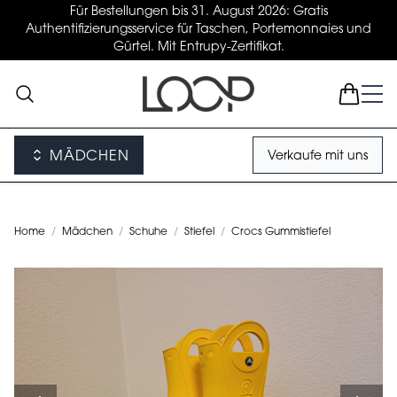
Für Bestellungen bis 31. August 2026: Gratis
Authentifizierungsservice für Taschen, Portemonnaies und
Gürtel. Mit Entrupy-Zertifikat.
MÄDCHEN
Verkaufe mit uns
Home
/
Mädchen
/
Schuhe
/
Stiefel
/
Crocs Gummistiefel