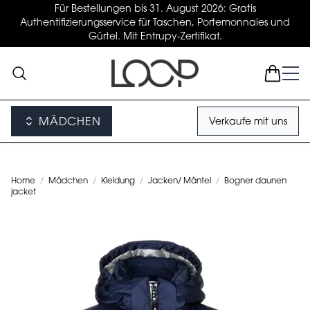
Für Bestellungen bis 31. August 2026: Gratis
Authentifizierungsservice für Taschen, Portemonnaies und
Gürtel. Mit Entrupy-Zertifikat.
MÄDCHEN
Verkaufe mit uns
Home
/
Mädchen
/
Kleidung
/
Jacken/ Mäntel
/
Bogner daunen
jacket